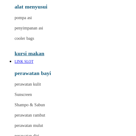
alat menyusui
pompa asi
penyimpanan asi
cooler bags
kursi makan
LINK SLOT
perawatan bayi
perawatan kulit
Sunscreen
Shampo & Sabun
perawatan rambut
perawatan mulut
perawatan diri