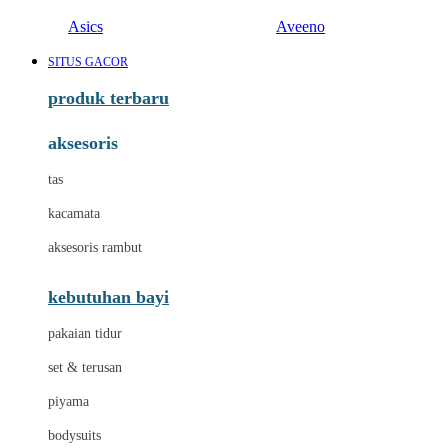
Asics
Aveeno
SITUS GACOR
produk terbaru
aksesoris
tas
kacamata
aksesoris rambut
kebutuhan bayi
pakaian tidur
set & terusan
piyama
bodysuits