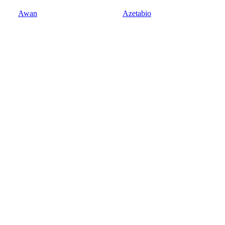
Awan
Azetabio